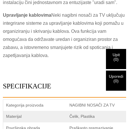
instalaciju čini jednostavnom za entuzijaste "uradi sam".
×
POTVRDI SVOJ IDENTITET
Upravljanje kablovima
Neki nagibni nosači za TV uključuju
Ja sam
integrirane sisteme za upravljanje kablovima koji pomažu u
Molimo Vas da unesete svoju trenutnu poslovnu email
CHARM-ov kupac
organiziranju i skrivanju kablova. Ova funkcija vam
adresu ispod kako biste potvrdili da ste pravi CHARM-ov
omogućava da održavate uredan i organiziran prostor za
klijent.
zabavu, a istovremeno smanjujete rizik od spoticanja i
Primili smo vaš zahtjev i hoćemo
POTVRDI
vaše poslano
Upit
zapetljavanja kablova.
Ja sam
(
0
)
informacije za autentifikaciju i autorizaciju. Nakon što
Prije slanja, molimo
POTVRDI SVE
informacija
identifikacija je potvrđena, dobit ćete obavještenje putem e-
Novi posjetilac
Pošalji
Nazad
je
TAČNO.
Netačne informacije će dovesti do greške u slanju
pošte.
materijala.
Uporedi
(
0
)
SPECIFIKACIJE
Pošalji
Nazad
Kategorija proizvoda
NAGIBNI NOSAČI ZA TV
Materijal
Čelik, Plastika
Površinska obrada
Praškasto premazivanje