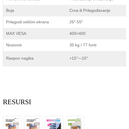
Boja
Crna ili Prilagođavanje
Prilagodi veličini ekrana
26″-55″
MAX VESA
400×400
Nosivost
35 kg / 77 funti
Raspon nagiba
+15°~-15°
RESURSI