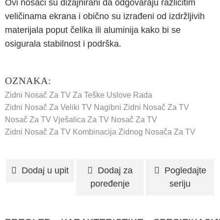
Ovi nosači su dizajnirani da odgovaraju različitim
veličinama ekrana i obično su izrađeni od izdržljivih
materijala poput čelika ili aluminija kako bi se
osigurala stabilnost i podrška.
OZNAKA:
Zidni Nosač Za TV Za Teške Uslove Rada
Zidni Nosač Za Veliki TV
Nagibni Zidni Nosač Za TV
Nosač Za TV
Vješalica Za TV
Nosač Za TV
Zidni Nosač Za TV
Kombinacija Zidnog Nosača Za TV
Dodaj u upit
Dodaj za
Pogledajte
poređenje
seriju