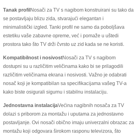
Tanak profil
Nosači za TV s nagibom konstruirani su tako da
se postavljaju blizu zida, stvarajući elegantan i
minimalistički izgled. Tanki profil ne samo da poboljšava
estetiku vaše zabavne opreme, već i pomaže u uštedi
prostora tako što TV drži čvrsto uz zid kada se ne koristi.
Kompatibilnost i nosivost
Nosači za TV s nagibom
dostupni su u različitim veličinama kako bi se prilagodili
×
PODNESITE ZAHTJEV
različitim veličinama ekrana i nosivosti. Važno je odabrati
nosač koji je kompatibilan sa specifikacijama vašeg TV-a
kako biste osigurali sigurnu i stabilnu instalaciju.
Jednostavna instalacija
Većina nagibnih nosača za TV
dolazi s priborom za montažu i uputama za jednostavno
postavljanje. Ovi nosači obično imaju univerzalni obrazac za
×
IZABERITE SVOJ IDENTITET
montažu koji odgovara širokom rasponu televizora, što
×