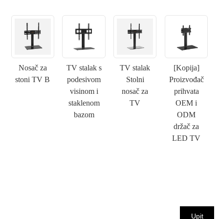
×
PODNESITE ZAHTJEV
Nosač za
TV stalak s
TV stalak
[Kopija]
stoni TV B
podesivom
Stolni
Proizvođač
visinom i
nosač za
prihvata
×
staklenom
TV
OEM i
IZABERITE SVOJ IDENTITET
bazom
ODM
×
držač za
×
POTVRDI SVOJ IDENTITET
LED TV
Ja sam
Molimo Vas da unesete svoju trenutnu poslovnu email
CHARM-ov kupac
adresu ispod kako biste potvrdili da ste pravi CHARM-ov
klijent.
Primili smo vaš zahtjev i hoćemo
POTVRDI
vaše poslano
Upit