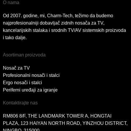
O nama
Od 2007. godine, mi, Charm-Tech, težimo da budemo
najprofesionalniji dobavljač zidnih nosača za TV,
kancelarijskih stalaka i srodnih TV/AV sistemskih proizvoda
i tako dalje.
Asortiman proizvoda
Nosač za TV
Profesionalni nosači i stalci
Ergo nosači i stalci
Periferni uređaji za igranje
Kontaktirajte nas
RM806 8/F, THE LANDMARK TOWER A, HONGTAI
PLAZA, 123 HAIYAN NORTH ROAD, YINZHOU DISTRICT,
NINGBO, 315000