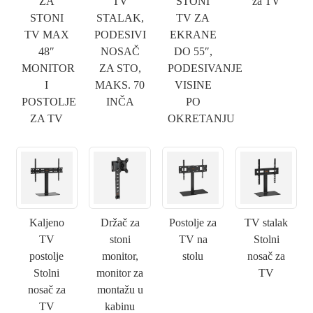
ZA
TV
STONI
za TV
STONI
STALAK,
TV ZA
TV MAX
PODESIVI
EKRANE
48″
NOSAČ
DO 55″,
MONITOR
ZA STO,
PODESIVANJE
I
MAKS. 70
VISINE
POSTOLJE
INČA
PO
ZA TV
OKRETANJU
Kaljeno
Držač za
Postolje za
TV stalak
TV
stoni
TV na
Stolni
postolje
monitor,
stolu
nosač za
Stolni
monitor za
TV
nosač za
montažu u
TV
kabinu