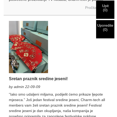
Upit
Pročitajte više
Ja sam
Primili smo vaš zahtjev i hoćemo
VERIFY
vaše poslano
(
0
)
Prije podnošenja molimo
VERIFY ALL
informacija
informacije za autentifikaciju i autorizaciju. Jednom
Novi posjetitelj
Submit
Idi nazad
je
TAČNO.
Netačne informacije će dovesti do neuspjeha u
identifikacija je potvrđena, dobićete obavještenje na e-mail.
slanju materijala.
Uporedite
(
0
)
Submit
Idi nazad
Sretan praznik sredine jeseni!
by admin 22-09-09
“Iako smo udaljeni miljama, podijelit ćemo prikaze ljepote
mjeseca.” Još jedan festival sredine jeseni, Charm-tech all
menbers vam želi sretan praznik sredine jeseni! Festival
sredine jeseni je dan okupljanja, naša kompanija je
posebno pripremila za zaposlene festivalske poklone