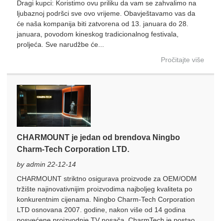
Dragi kupci: Koristimo ovu priliku da vam se zahvalimo na
ljubaznoj podršci sve ovo vrijeme. Obavještavamo vas da
će naša kompanija biti zatvorena od 13. januara do 28.
×
PREDSTAVITE ZAHTJEV
januara, povodom kineskog tradicionalnog festivala,
proljeća. Sve narudžbe će...
Pročitajte više
×
IZABERITE SVOJ IDENTITET
CHARMOUNT je jedan od brendova Ningbo
×
Charm-Tech Corporation LTD.
×
POTVRDI SVOJ IDENTITET
by admin 22-12-14
Ja sam
CHARMOUNT striktno osigurava proizvode za OEM/ODM
CHARM-ov kupac
tržište najinovativnijim proizvodima najboljeg kvaliteta po
Molimo unesite svoju trenutnu poslovnu adresu e-pošte
konkurentnim cijenama. Ningbo Charm-Tech Corporation
ispod kako biste potvrdili da ste pravi CHARM-ov kupac.
LTD osnovana 2007. godine, nakon više od 14 godina
posvećene proizvodnje TV nosača, CharmTech je postao...