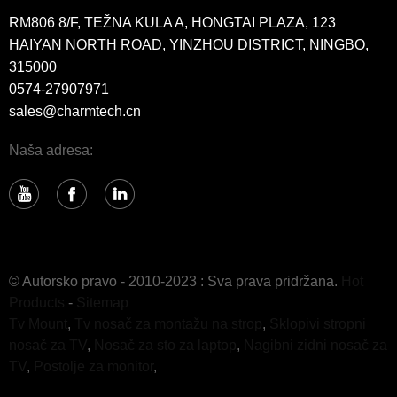
RM806 8/F, TEŽNA KULA A, HONGTAI PLAZA, 123
HAIYAN NORTH ROAD, YINZHOU DISTRICT, NINGBO,
315000
0574-27907971
sales@charmtech.cn
Naša adresa:
© Autorsko pravo - 2010-2023 : Sva prava pridržana.
Hot
Products
-
Sitemap
Tv Mount
,
Tv nosač za montažu na strop
,
Sklopivi stropni
nosač za TV
,
Nosač za sto za laptop
,
Nagibni zidni nosač za
TV
,
Postolje za monitor
,