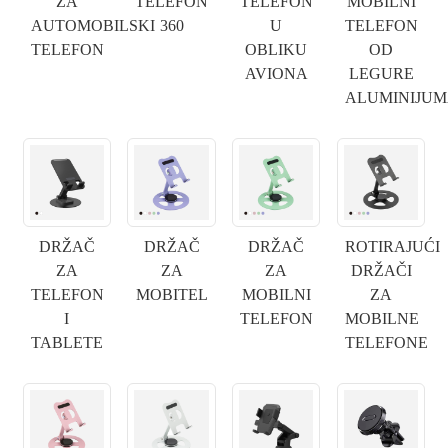
ZA
TELEFON
TELEFON
MOBILNI
AUTOMOBILSKI
360
U
TELEFON
TELEFON
OBLIKU
OD
AVIONA
LEGURE
ALUMINIJU
DRŽAČ
DRŽAČ
DRŽAČ
ROTIRAJUĆI
ZA
ZA
ZA
DRŽAČI
TELEFON
MOBITEL
MOBILNI
ZA
I
TELEFON
MOBILNE
TABLETE
TELEFONE