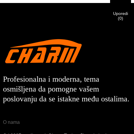
Prije slanja, molimo
POTVRDI SVE
informacija
identifikacija je potvrđena, dobit ćete obavještenje putem e-
Novi posjetilac
Pošalji
Nazad
je
TAČNO.
Netačne informacije će dovesti do greške u slanju
pošte.
materijala.
Uporedi
(
0
)
Pošalji
Nazad
Profesionalna i moderna, tema
osmišljena da pomogne vašem
poslovanju da se istakne među ostalima.
O nama