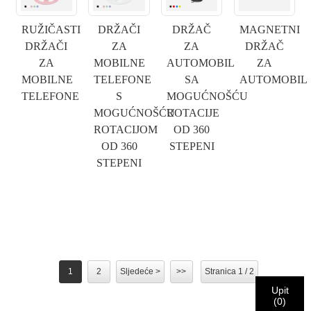
×
PODNESITE ZAHTJEV
RUŽIČASTI
DRŽAČI
DRŽAČ
MAGNETNI
DRŽAČI
ZA
ZA
DRŽAČ
ZA
MOBILNE
AUTOMOBIL
ZA
MOBILNE
TELEFONE
SA
AUTOMOBIL
TELEFONE
S
MOGUĆNOŠĆU
MOGUĆNOŠĆU
ROTACIJE
×
ROTACIJOM
OD 360
IZABERITE SVOJ IDENTITET
OD 360
STEPENI
×
STEPENI
×
POTVRDI SVOJ IDENTITET
Ja sam
Molimo Vas da unesete svoju trenutnu poslovnu email
CHARM-ov kupac
adresu ispod kako biste potvrdili da ste pravi CHARM-ov
klijent.
1
2
Sljedeće >
>>
Stranica 1 / 2
Primili smo vaš zahtjev i hoćemo
POTVRDI
vaše poslano
Upit
Ja sam
(
0
)
informacije za autentifikaciju i autorizaciju. Nakon što