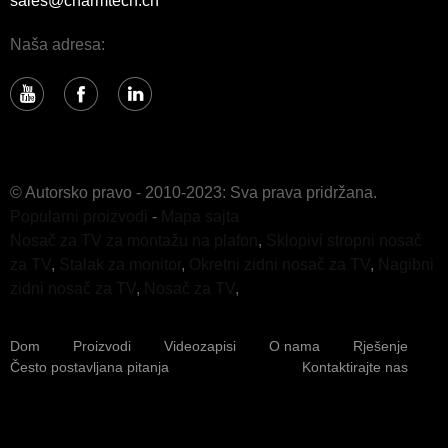
sales@charmtech.cn
Naša adresa:
© Autorsko pravo - 2010-2023: Sva prava pridržana.
Popularni proizvodi
-
Mapa sajta
Nosač za TV za montažu na plafon
,
Sklopivi stropni nosač
za TV
,
Stalak za monitor
,
Okretni zidni nosač za TV
,
Nagibni
zidni nosač za TV
,
Nosač za TV
,
Dom
Proizvodi
Videozapisi
O nama
Rješenje
Često postavljana pitanja
Kontaktirajte nas