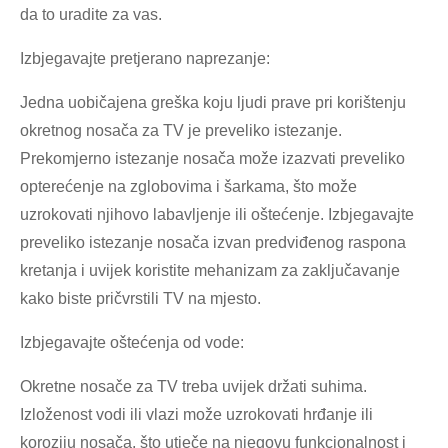
da to uradite za vas.
Izbjegavajte pretjerano naprezanje:
Jedna uobičajena greška koju ljudi prave pri korištenju
okretnog nosača za TV je preveliko istezanje.
Prekomjerno istezanje nosača može izazvati preveliko
opterećenje na zglobovima i šarkama, što može
uzrokovati njihovo labavljenje ili oštećenje. Izbjegavajte
preveliko istezanje nosača izvan predviđenog raspona
kretanja i uvijek koristite mehanizam za zaključavanje
kako biste pričvrstili TV na mjesto.
Izbjegavajte oštećenja od vode:
Okretne nosače za TV treba uvijek držati suhima.
Izloženost vodi ili vlazi može uzrokovati hrđanje ili
koroziju nosača, što utječe na njegovu funkcionalnost i