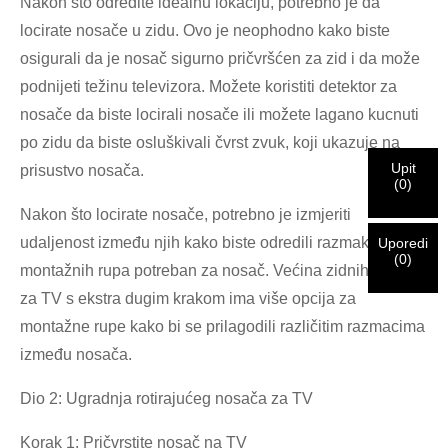
×
POTVRDI SVOJ IDENTITET
Nakon što odredite idealnu lokaciju, potrebno je da
locirate nosače u zidu. Ovo je neophodno kako biste
Ja sam
osigurali da je nosač sigurno pričvršćen za zid i da može
Molimo Vas da unesete svoju trenutnu poslovnu email
CHARM-ov kupac
podnijeti težinu televizora. Možete koristiti detektor za
adresu ispod kako biste potvrdili da ste pravi CHARM-ov
nosače da biste locirali nosače ili možete lagano kucnuti
klijent.
po zidu da biste osluškivali čvrst zvuk, koji ukazuje na
Primili smo vaš zahtjev i hoćemo
POTVRDI
vaše poslano
Upit
prisustvo nosača.
Ja sam
(
0
)
informacije za autentifikaciju i autorizaciju. Nakon što
Prije slanja, molimo
POTVRDI SVE
informacija
identifikacija je potvrđena, dobit ćete obavještenje putem e-
Novi posjetilac
Nakon što locirate nosače, potrebno je izmjeriti
Pošalji
Nazad
je
TAČNO.
Netačne informacije će dovesti do greške u slanju
pošte.
materijala.
udaljenost između njih kako biste odredili razmak između
Uporedi
(
0
)
montažnih rupa potreban za nosač. Većina zidnih nosača
za TV s ekstra dugim krakom ima više opcija za
Pošalji
Nazad
montažne rupe kako bi se prilagodili različitim razmacima
između nosača.
Dio 2: Ugradnja rotirajućeg nosača za TV
Korak 1: Pričvrstite nosač na TV