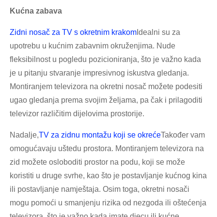
Kućna zabava
Zidni nosač za TV s okretnim krakom
Idealni su za
upotrebu u kućnim zabavnim okruženjima. Nude
fleksibilnost u pogledu pozicioniranja, što je važno kada
je u pitanju stvaranje impresivnog iskustva gledanja.
Montiranjem televizora na okretni nosač možete podesiti
ugao gledanja prema svojim željama, pa čak i prilagoditi
televizor različitim dijelovima prostorije.
Nadalje,
TV za zidnu montažu koji se okreće
Također vam
omogućavaju uštedu prostora. Montiranjem televizora na
zid možete osloboditi prostor na podu, koji se može
koristiti u druge svrhe, kao što je postavljanje kućnog kina
ili postavljanje namještaja. Osim toga, okretni nosači
mogu pomoći u smanjenju rizika od nezgoda ili oštećenja
televizora, što je važno kada imate djecu ili kućne