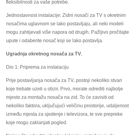
fleksibilnosti za vaše potrebe.
Jednostavnost instalacije: Zidni nosači za TV s okretnim
nosačima uglavnom se lako postavljaju, ali neki modeli
mogu zahtijevati više napora od drugih. Pažljivo pročitajte
upute i odaberite nosač koji se lako postavlja.
Ugradnja okretnog nosača za TV.
×
PODNESITE ZAHTJEV
Dio 1: Priprema za instalaciju
Prije postavljanja nosača za TV, postoji nekoliko stvari
koje trebate uzeti u obzir. Prvo, morate odrediti najbolje
mjesto za montažu nosača na zid. To će zavisiti od
nekoliko faktora, uključujući veličinu prostorije, udaljenost
između mjesta za sjedenje i televizora, te sve prepreke
×
IZABERITE SVOJ IDENTITET
koje mogu zaklanjati pogled.
×