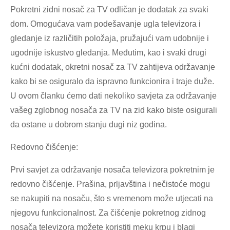
Pokretni zidni nosač za TV odličan je dodatak za svaki
dom. Omogućava vam podešavanje ugla televizora i
gledanje iz različitih položaja, pružajući vam udobnije i
ugodnije iskustvo gledanja. Međutim, kao i svaki drugi
kućni dodatak, okretni nosač za TV zahtijeva održavanje
kako bi se osiguralo da ispravno funkcionira i traje duže.
U ovom članku ćemo dati nekoliko savjeta za održavanje
vašeg zglobnog nosača za TV na zid kako biste osigurali
da ostane u dobrom stanju dugi niz godina.
Redovno čišćenje:
Prvi savjet za održavanje nosača televizora pokretnim je
redovno čišćenje. Prašina, prljavština i nečistoće mogu
se nakupiti na nosaču, što s vremenom može utjecati na
njegovu funkcionalnost. Za čišćenje pokretnog zidnog
nosača televizora možete koristiti meku krpu i blagi