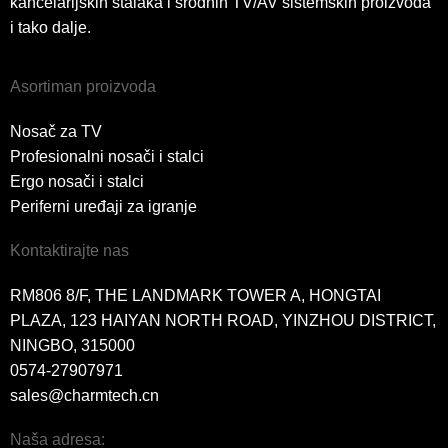
kancelarijskih stalaka i srodnih TV/AV sistemskih proizvoda
i tako dalje.
Asortiman proizvoda
Nosač za TV
Profesionalni nosači i stalci
Ergo nosači i stalci
Periferni uređaji za igranje
Kontaktirajte nas
RM806 8/F, THE LANDMARK TOWER A, HONGTAI
PLAZA, 123 HAIYAN NORTH ROAD, YINZHOU DISTRICT,
NINGBO, 315000
0574-27907971
sales@charmtech.cn
Naša adresa: