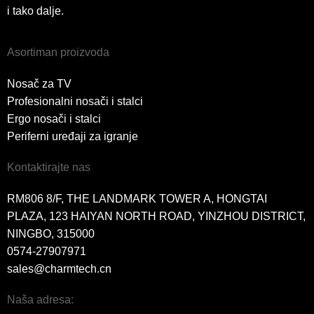
i tako dalje.
Asortiman proizvoda
Nosač za TV
Profesionalni nosači i stalci
Ergo nosači i stalci
Periferni uređaji za igranje
Kontaktirajte nas
RM806 8/F, THE LANDMARK TOWER A, HONGTAI
PLAZA, 123 HAIYAN NORTH ROAD, YINZHOU DISTRICT,
NINGBO, 315000
0574-27907971
sales@charmtech.cn
Naša adresa: