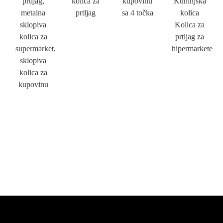
prtljag,
kolica za
kupovinu
Kuhinjska
metalna
prtljag
sa 4 točka
kolica
sklopiva
Kolica za
kolica za
prtljag za
supermarket,
hipermarkete
sklopiva
kolica za
kupovinu
×
PODNESITE ZAHTJEV
×
IZABERITE SVOJ IDENTITET
×
×
POTVRDI SVOJ IDENTITET