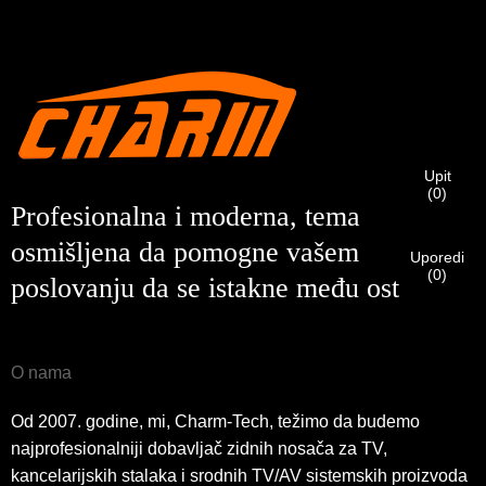
Ja sam
Molimo Vas da unesete svoju trenutnu poslovnu email
CHARM-ov kupac
adresu ispod kako biste potvrdili da ste pravi CHARM-ov
klijent.
Primili smo vaš zahtjev i hoćemo
POTVRDI
vaše poslano
Upit
Ja sam
(
0
)
informacije za autentifikaciju i autorizaciju. Nakon što
Prije slanja, molimo
POTVRDI SVE
informacija
Profesionalna i moderna, tema
identifikacija je potvrđena, dobit ćete obavještenje putem e-
Novi posjetilac
Pošalji
Nazad
je
TAČNO.
Netačne informacije će dovesti do greške u slanju
pošte.
osmišljena da pomogne vašem
materijala.
Uporedi
(
0
)
poslovanju da se istakne među ostalima.
Pošalji
Nazad
O nama
Od 2007. godine, mi, Charm-Tech, težimo da budemo
najprofesionalniji dobavljač zidnih nosača za TV,
kancelarijskih stalaka i srodnih TV/AV sistemskih proizvoda