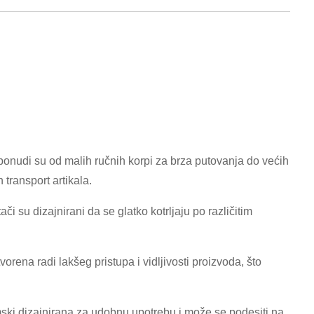
 ponudi su od malih ručnih korpi za brza putovanja do većih
transport artikala.
 su dizajnirani da se glatko kotrljaju po različitim
tvorena radi lakšeg pristupa i vidljivosti proizvoda, što
mski dizajnirana za udobnu upotrebu i može se podesiti na