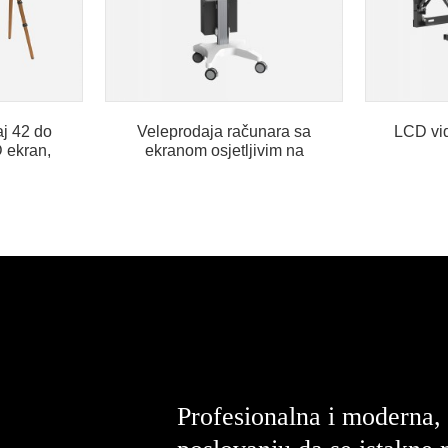
aj 42 do
Veleprodaja računara sa
LCD vid
 ekran,
ekranom osjetljivim na
dodir podesivim po visini...
Profesionalna i moderna