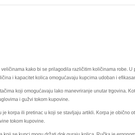
 veličinama kako bi se prilagodila različitim količinama robe. U
ličina i kapacitet kolica omogućavaju kupcima udoban i efikasan 
×
PODNESITE ZAHTJEV
čima koji omogućavaju lako manevriranje unutar trgovina. Kotači
uglovima i gužvi tokom kupovine.
e korpa ili pretinac u koji se stavljaju artikli. Korpa je obično o
vine tokom kupovine.
za koji se kupci mogu držati dok guraju kolica. Ručka je ergono