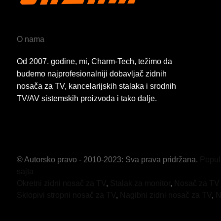
O nama
Od 2007. godine, mi, Charm-Tech, težimo da
budemo najprofesionalniji dobavljač zidnih
nosača za TV, kancelarijskih stalaka i srodnih
TV/AV sistemskih proizvoda i tako dalje.
© Autorsko pravo - 2010-2023: Sva prava pridržana.
Popul
sajta
Okretni zidni nosač za TV
,
Stalak za monitor
,
Nosač za TV 
Sklopivi stropni nosač za TV
,
Nagibni zidni nosač za TV
,
N