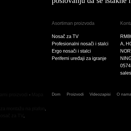
poslovanju da se istakne 
Asortiman proizvoda
Konta
Nosač za TV
RM8
Profesionalni nosači i stalci
A, H
Ergo nosači i stalci
NOR
Periferni uređaji za igranje
NING
0574
sale
Dom
Proizvodi
Videozapisi
O nam
arni proizvodi
-
Mapa
za montažu na plafon
,
osač za TV
,