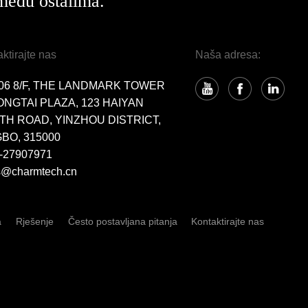
među ostalima.
ktirajte nas
Naša adresa:
06 8/F, THE LANDMARK TOWER
ONGTAI PLAZA, 123 HAIYAN
TH ROAD, YINZHOU DISTRICT,
BO, 315000
-27907971
s@charmtech.cn
a
Rješenje
Često postavljana pitanja
Kontaktirajte nas