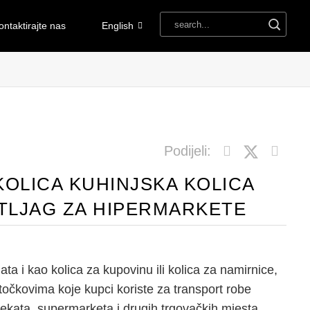
ontaktirajte nas
English
Podijeli:
KOLICA KUHINJSKA KOLICA
RTLJAG ZA HIPERMARKETE
ta i kao kolica za kupovinu ili kolica za namirnice,
 točkovima koje kupci koriste za transport robe
ekata, supermarketa i drugih trgovačkih mjesta.