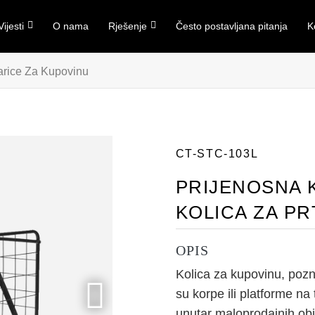
Vijesti
O nama
Rješenje
Često postavljana pitanja
K
rice Za Kupovinu
CT-STC-103L
PRIJENOSNA 
KOLICA ZA P
OPIS
Kolica za kupovinu, pozna
su korpe ili platforme na
unutar maloprodajnih obj