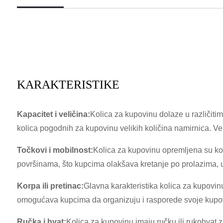
KARAKTERISTIKE
Kapacitet i veličina:
Kolica za kupovinu dolaze u različitim
kolica pogodnih za kupovinu velikih količina namirnica. Ve
Točkovi i mobilnost:
Kolica za kupovinu opremljena su kota
površinama, što kupcima olakšava kretanje po prolazima, 
Korpa ili pretinac:
Glavna karakteristika kolica za kupovinu j
omogućava kupcima da organizuju i rasporede svoje kupo
Ručka i hvat:
Kolica za kupovinu imaju ručku ili rukohvat 