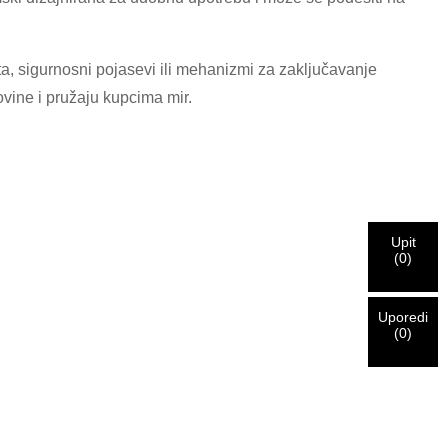
a, sigurnosni pojasevi ili mehanizmi za zaključavanje
ovine i pružaju kupcima mir.
Upit
(
0
)
Uporedi
(
0
)