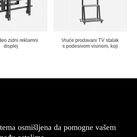
eo zidni reklamni
Vruće prodavani TV stalak
displej
s podesivom visinom, koji
se može ukloniti...
, tema osmišljena da pomogne vašem