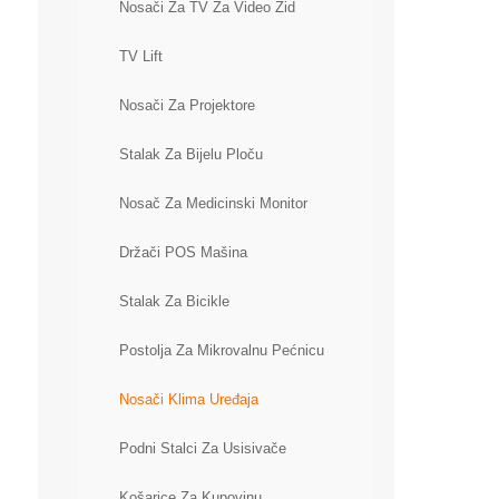
Nosači Za TV Za Video Zid
TV Lift
Nosači Za Projektore
Stalak Za Bijelu Ploču
Nosač Za Medicinski Monitor
Držači POS Mašina
Stalak Za Bicikle
Postolja Za Mikrovalnu Pećnicu
Nosači Klima Uređaja
Podni Stalci Za Usisivače
Košarice Za Kupovinu