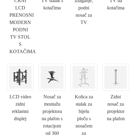
CRNI
TV stalak s
izlaganje,
TV na
LCD
kotačima
podni
kotačima
PRENOSNI
nosač za
MODERN
TV
PODNI
TV STOL
S
KOTAČIMA
LCD video
Nosač za
Kolica za
Zidni
zidni
montažu
stalak za
nosač za
reklamni
projektora
bijelu
projektor
displej
na plafon s
ploču s
na plafon
rotacijom
nosačem
od 360
za