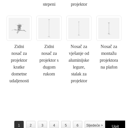
stepeni
projektor
×
PODNESITE ZAHTJEV
Zidni
Zidni
Nosač za
Nosač za
nosač za
nosač za
vješanje od
montažu
×
projektor
projektor s
aluminijske
projektora
IZABERITE SVOJ IDENTITET
kratke
dugom
legure,
na plafon
×
dometne
rukom
stalak za
×
POTVRDI SVOJ IDENTITET
udaljenosti
projektor
Ja sam
Molimo Vas da unesete svoju trenutnu poslovnu email
CHARM-ov kupac
adresu ispod kako biste potvrdili da ste pravi CHARM-ov
klijent.
Primili smo vaš zahtjev i hoćemo
POTVRDI
vaše poslano
1
2
3
4
5
6
Sljedeće >
>>
Upit