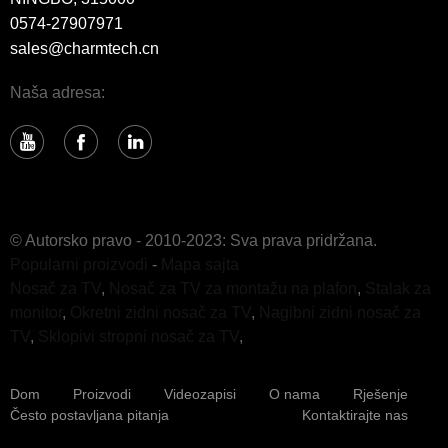
0574-27907971
sales@charmtech.cn
Naša adresa:
© Autorsko pravo - 2010-2023: Sva prava pridržana.
Popularni proizvodi
-
Mapa sajta
Nosač za TV
,
Nosač za TV za montažu na plafon
,
Stalak za
monitor
,
Okretni zidni nosač za TV
,
Nagibni zidni nosač za
TV
,
Sklopivi stropni nosač za TV
,
Dom
Proizvodi
Videozapisi
O nama
Rješenje
Često postavljana pitanja
Kontaktirajte nas