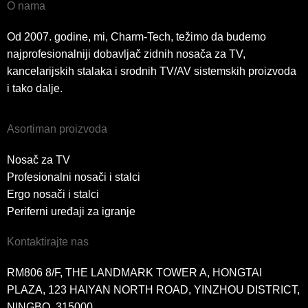
O nama
Od 2007. godine, mi, Charm-Tech, težimo da budemo
najprofesionalniji dobavljač zidnih nosača za TV,
kancelarijskih stalaka i srodnih TV/AV sistemskih proizvoda
i tako dalje.
Asortiman proizvoda
Nosač za TV
Profesionalni nosači i stalci
Ergo nosači i stalci
Periferni uređaji za igranje
Kontaktirajte nas
RM806 8/F, THE LANDMARK TOWER A, HONGTAI
PLAZA, 123 HAIYAN NORTH ROAD, YINZHOU DISTRICT,
NINGBO, 315000