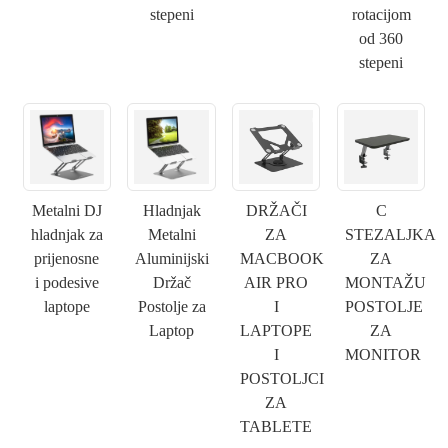
stepeni
rotacijom
od 360
stepeni
×
PODNESITE ZAHTJEV
Metalni DJ
Hladnjak
DRŽAČI
C
hladnjak za
Metalni
ZA
STEZALJKA
prijenosne
Aluminijski
MACBOOK
ZA
×
i podesive
Držač
AIR PRO
MONTAŽU
IZABERITE SVOJ IDENTITET
laptope
Postolje za
I
POSTOLJE
×
Laptop
LAPTOPE
ZA
×
POTVRDI SVOJ IDENTITET
I
MONITOR
POSTOLJCI
Ja sam
ZA
Molimo Vas da unesete svoju trenutnu poslovnu email
CHARM-ov kupac
TABLETE
adresu ispod kako biste potvrdili da ste pravi CHARM-ov