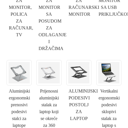
ZA
ZA
ZA
MONITOR
MONITOR,
MONITOR
RAČUNARSKI
SA USB
POLICA
SA
MONITOR
PRIKLJUČK
ZA
POSUDOM
RAČUNAR,
ZA
TV
ODLAGANJE
I
DRŽAČIMA
Aluminijski
Prijenosni
ALUMINIJSKI
Vertikalni
ergonomski
aluminijski
PODESIVI
ergonomski
prenosivi
stalak za
POSTOLJ
podesivi
podesivi
laptop koji
ZA
sklopivi
stalci za
se okreće
LAPTOP
stalak za
laptope
za 360
laptop s