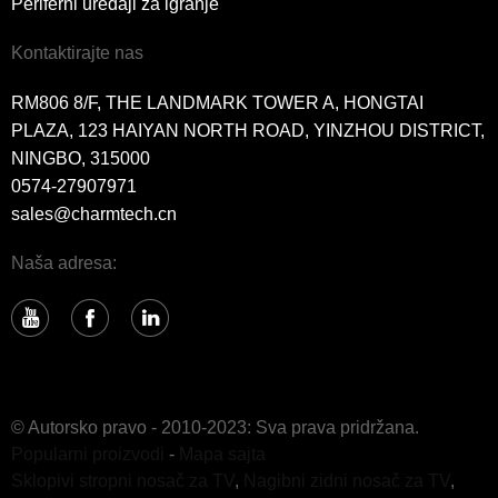
Periferni uređaji za igranje
Kontaktirajte nas
RM806 8/F, THE LANDMARK TOWER A, HONGTAI
PLAZA, 123 HAIYAN NORTH ROAD, YINZHOU DISTRICT,
NINGBO, 315000
0574-27907971
sales@charmtech.cn
Naša adresa:
© Autorsko pravo - 2010-2023: Sva prava pridržana.
Popularni proizvodi
-
Mapa sajta
Sklopivi stropni nosač za TV
,
Nagibni zidni nosač za TV
,