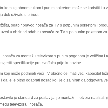
trukom zglobnom rukom i punim pokretom može se koristiti i u v
a dok uživate u prirodi.
 tržištu, odabir pravog nosača za TV s potpunim pokretom i prod
uzeti u obzir pri odabiru nosača za TV s potpunim pokretom za zi
abiru nosača za montažu televizora s punim pogonom je veličina i 
rovjeriti specifikacije proizvođača prije kupovine.
oji može podnijeti veći TV obično će imati veći kapacitet težin
 dalje je bitno odabrati nosač koji je dizajniran da odgovara ve
avilo je standard za postavljanje montažnih otvora na stražnjoj
među televizora i nosača.