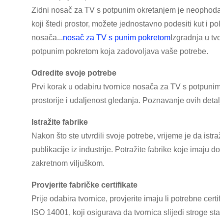
Zidni nosač za TV s potpunim okretanjem je neophodan
koji štedi prostor, možete jednostavno podesiti kut i po
nosača...
nosač za TV s punim pokretom
Izgradnja u tv
potpunim pokretom koja zadovoljava vaše potrebe.
Odredite svoje potrebe
Prvi korak u odabiru tvornice nosača za TV s potpunim 
prostorije i udaljenost gledanja. Poznavanje ovih det
Istražite fabrike
Nakon što ste utvrdili svoje potrebe, vrijeme je da istra
publikacije iz industrije. Potražite fabrike koje imaju
zakretnom viljuškom.
Provjerite fabričke certifikate
Prije odabira tvornice, provjerite imaju li potrebne certi
ISO 14001, koji osigurava da tvornica slijedi stroge s