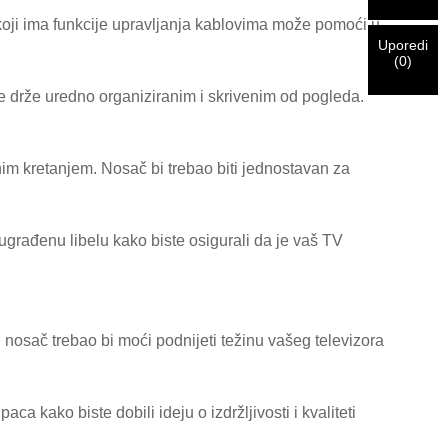
oji ima funkcije upravljanja kablovima može pomoći u
Uporedi
(
0
)
ve drže uredno organiziranim i skrivenim od pogleda.
unim kretanjem. Nosač bi trebao biti jednostavan za
e ugrađenu libelu kako biste osigurali da je vaš TV
n nosač trebao bi moći podnijeti težinu vašeg televizora
ca kako biste dobili ideju o izdržljivosti i kvaliteti