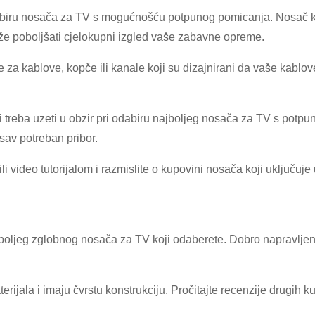
informacije za autentifikaciju i autorizaciju. Nakon što
Pošalji
Nazad
Prije slanja, molimo
POTVRDI SVE
informacija je
TAČNO.
Netačne
dabiru nosača za TV s mogućnošću potpunog pomicanja. Nosač k
identifikacija je potvrđena, dobit ćete obavještenje putem e-pošte.
informacije će dovesti do greške u slanju materijala.
ože poboljšati cjelokupni izgled vaše zabavne opreme.
ce za kablove, kopče ili kanale koji su dizajnirani da vaše kablo
Pošalji
Nazad
oji treba uzeti u obzir pri odabiru najboljeg nosača za TV s potp
 sav potreban pribor.
li video tutorijalom i razmislite o kupovini nosača koji uključuj
 najboljeg zglobnog nosača za TV koji odaberete. Dobro napravlje
rijala i imaju čvrstu konstrukciju. Pročitajte recenzije drugih kupa