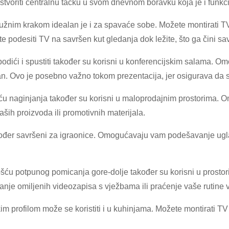
voriti centralnu tačku u svom dnevnom boravku koja je i funkci
užnim krakom idealan je i za spavaće sobe. Možete montirati T
podesiti TV na savršen kut gledanja dok ležite, što ga čini s
podići i spustiti također su korisni u konferencijskim salama.
kran. Ovo je posebno važno tokom prezentacija, jer osigurava da 
ću naginjanja također su korisni u maloprodajnim prostorima. O
ih proizvoda ili promotivnih materijala.
akođer savršeni za igraonice. Omogućavaju vam podešavanje ugla 
šću potpunog pomicanja gore-dolje također su korisni u prostori
anje omiljenih videozapisa s vježbama ili praćenje vaše rutine 
m profilom može se koristiti i u kuhinjama. Možete montirati TV