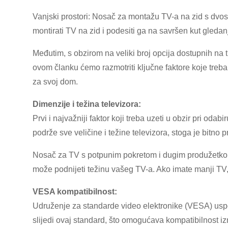
Vanjski prostori: Nosač za montažu TV-a na zid s dvos
montirati TV na zid i podesiti ga na savršen kut gledanj
Međutim, s obzirom na veliki broj opcija dostupnih na
ovom članku ćemo razmotriti ključne faktore koje treba 
za svoj dom.
Dimenzije i težina televizora:
Prvi i najvažniji faktor koji treba uzeti u obzir pri od
podrže sve veličine i težine televizora, stoga je bitno p
Nosač za TV s potpunim pokretom i dugim produžetkom k
može podnijeti težinu vašeg TV-a. Ako imate manji TV, i
VESA kompatibilnost:
Udruženje za standarde video elektronike (VESA) uspost
slijedi ovaj standard, što omogućava kompatibilnost iz