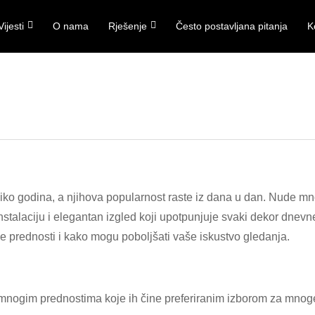
Vijesti
O nama
Rješenje
Često postavljana pitanja
K
liko godina, a njihova popularnost raste iz dana u dan. Nude m
stalaciju i elegantan izgled koji upotpunjuje svaki dekor dnevne 
prednosti i kako mogu poboljšati vaše iskustvo gledanja.
mnogim prednostima koje ih čine preferiranim izborom za mnoge 