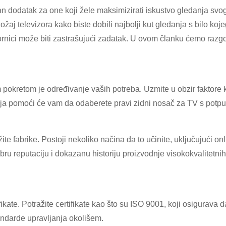
 dodatak za one koji žele maksimizirati iskustvo gledanja svo
ložaj televizora kako biste dobili najbolji kut gledanja s bilo ko
ornici može biti zastrašujući zadatak. U ovom članku ćemo razg
pokretom je određivanje vaših potreba. Uzmite u obzir faktore ka
alja pomoći će vam da odaberete pravi zidni nosač za TV s potp
žite fabrike. Postoji nekoliko načina da to učinite, uključujući onl
 dobru reputaciju i dokazanu historiju proizvodnje visokokvalite
fikate. Potražite certifikate kao što su ISO 9001, koji osigurava d
tandarde upravljanja okolišem.