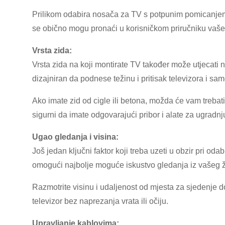
Prilikom odabira nosača za TV s potpunim pomicanjem
se obično mogu pronaći u korisničkom priručniku vašeg 
Vrsta zida:
Vrsta zida na koji montirate TV također može utjecati n
dizajniran da podnese težinu i pritisak televizora i sa
Ako imate zid od cigle ili betona, možda će vam trebati 
sigurni da imate odgovarajući pribor i alate za ugradnj
Ugao gledanja i visina:
Još jedan ključni faktor koji treba uzeti u obzir pri o
omogući najbolje moguće iskustvo gledanja iz vašeg ž
Razmotrite visinu i udaljenost od mjesta za sjedenje d
televizor bez naprezanja vrata ili očiju.
Upravljanje kablovima: