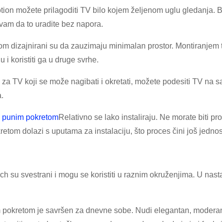
 možete prilagoditi TV bilo kojem željenom uglu gledanja. Bez ob
am da to uradite bez napora.
om dizajnirani su da zauzimaju minimalan prostor. Montiranjem
i koristiti ga u druge svrhe.
 TV koji se može nagibati i okretati, možete podesiti TV na s
.
s punim pokretom
Relativno se lako instaliraju. Ne morate biti p
tom dolazi s uputama za instalaciju, što proces čini još jednos
ech su svestrani i mogu se koristiti u raznim okruženjima. U na
pokretom je savršen za dnevne sobe. Nudi elegantan, moderan 