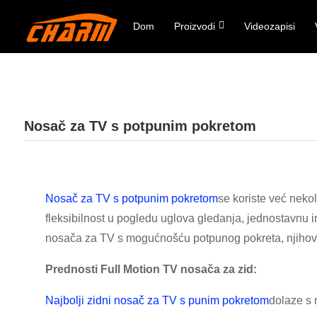
Dom
Proizvodi
Videozapisi
Nosač za TV s potpunim pokretom
Nosač za TV s potpunim pokretom
se koriste već neko
fleksibilnost u pogledu uglova gledanja, jednostavnu in
nosača za TV s mogućnošću potpunog pokreta, njihove 
Prednosti Full Motion TV nosača za zid:
Najbolji zidni nosač za TV s punim pokretom
dolaze s 