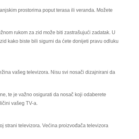
anjskim prostorima poput terasa ili veranda. Možete
užnom rukom za zid može biti zastrašujući zadatak. U
d kako biste bili sigurni da ćete donijeti pravu odluku
težina vašeg televizora. Nisu svi nosači dizajnirani da
e, te je važno osigurati da nosač koji odaberete
ličini vašeg TV-a.
 strani televizora. Većina proizvođača televizora