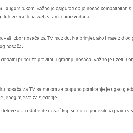
×
PODNESITE ZAHTJEV
 i dugom rukom, važno je osigurati da je nosač kompatibilan s
televizora ili na web stranici proizvođača.
a vaš izbor nosača za TV na zidu. Na primjer, ako imate zid od g
mog nosača.
dodatni pribor za pravilnu ugradnju nosača. Važno je uzeti u obzi
u.
×
×
POTVRDI SVOJ IDENTITET
×
IZABERITE SVOJ IDENTITET
dabiru nosača za TV sa metom za potpuno pomicanje je ugao gledan
eljenog mjesta za sjedenje.
Molimo Vas da unesete svoju trenutnu poslovnu email adresu ispod
kako biste potvrdili da ste pravi CHARM-ov klijent.
o televizora i odaberite nosač koji se može podesiti na pravu vi
Ja sam
Ja sam
CHARM-ov kupac
Novi posjetilac
Primili smo vaš zahtjev i hoćemo
POTVRDI
vaše poslano