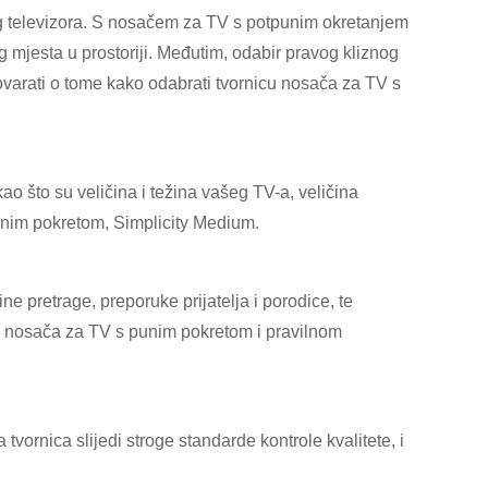
g televizora. S nosačem za TV s potpunim okretanjem
jeg mjesta u prostoriji. Međutim, odabir pravog kliznog
ovarati o tome kako odabrati tvornicu nosača za TV s
o što su veličina i težina vašeg TV-a, veličina
unim pokretom, Simplicity Medium.
ine pretrage, preporuke prijatelja i porodice, te
tnih nosača za TV s punim pokretom i pravilnom
a tvornica slijedi stroge standarde kontrole kvalitete, i