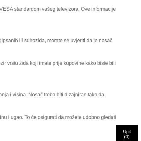
 VESA standardom vašeg televizora. Ove informacije
ipsanih ili suhozida, morate se uvjeriti da je nosač
r vrstu zida koji imate prije kupovine kako biste bili
ja i visina. Nosač treba biti dizajniran tako da
sinu i ugao. To će osigurati da možete udobno gledati
Upit
(
0
)