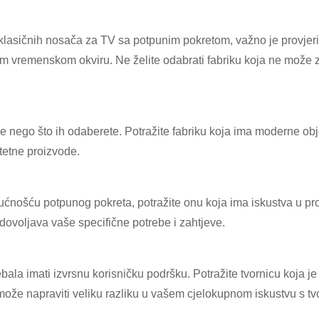
lasičnih nosača za TV sa potpunim pokretom, važno je provjeriti
m vremenskom okviru. Ne želite odabrati fabriku koja ne može z
 prije nego što ih odaberete. Potražite fabriku koja ima moderne 
tetne proizvode.
ćnošću potpunog pokreta, potražite onu koja ima iskustva u pro
adovoljava vaše specifične potrebe i zahtjeve.
ebala imati izvrsnu korisničku podršku. Potražite tvornicu koja j
može napraviti veliku razliku u vašem cjelokupnom iskustvu s tv