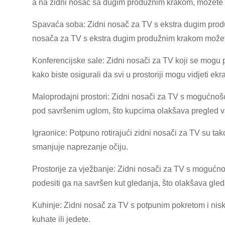
a na zidni nosač sa dugim produžnim krakom, možete st
Spavaća soba: Zidni nosač za TV s ekstra dugim prod
nosača za TV s ekstra dugim produžnim krakom možete 
Konferencijske sale: Zidni nosači za TV koji se mogu 
kako biste osigurali da svi u prostoriji mogu vidjeti e
Maloprodajni prostori: Zidni nosači za TV s mogućnoš
pod savršenim uglom, što kupcima olakšava pregled vaš
Igraonice: Potpuno rotirajući zidni nosači za TV su t
smanjuje naprezanje očiju.
Prostorije za vježbanje: Zidni nosači za TV s mogućno
podesiti ga na savršen kut gledanja, što olakšava gled
Kuhinje: Zidni nosač za TV s potpunim pokretom i niski
kuhate ili jedete.