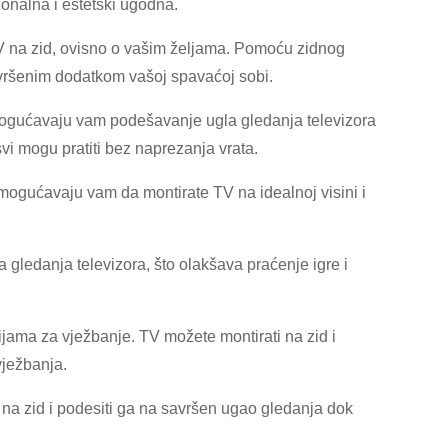
onalna i estetski ugodna.
V na zid, ovisno o vašim željama. Pomoću zidnog
avršenim dodatkom vašoj spavaćoj sobi.
 Omogućavaju vam podešavanje ugla gledanja televizora
svi mogu pratiti bez naprezanja vrata.
mogućavaju vam da montirate TV na idealnoj visini i
gledanja televizora, što olakšava praćenje igre i
jama za vježbanje. TV možete montirati na zid i
vježbanja.
 na zid i podesiti ga na savršen ugao gledanja dok