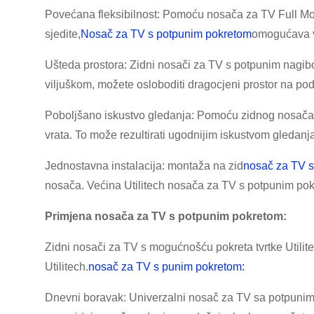
Povećana fleksibilnost: Pomoću nosača za TV Full Motion
sjedite,
Nosač za TV s potpunim pokretom
omogućava v
Ušteda prostora: Zidni nosači za TV s potpunim nagib
viljuškom, možete osloboditi dragocjeni prostor na podu 
Poboljšano iskustvo gledanja: Pomoću zidnog nosača za
vrata. To može rezultirati ugodnijim iskustvom gledanja
Jednostavna instalacija: montaža na zid
nosač za TV 
nosača. Većina Utilitech nosača za TV s potpunim pokre
Primjena nosača za TV s potpunim pokretom:
Zidni nosači za TV s mogućnošću pokreta tvrtke Utilit
Utilitech.
nosač za TV s punim pokretom:
Dnevni boravak: Univerzalni nosač za TV sa potpunim 