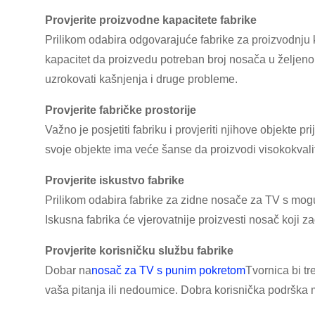
Provjerite proizvodne kapacitete fabrike
Prilikom odabira odgovarajuće fabrike za proizvodnju k
kapacitet da proizvedu potreban broj nosača u željeno
uzrokovati kašnjenja i druge probleme.
Provjerite fabričke prostorije
Važno je posjetiti fabriku i provjeriti njihove objekte
svoje objekte ima veće šanse da proizvodi visokokvali
Provjerite iskustvo fabrike
Prilikom odabira fabrike za zidne nosače za TV s mogu
Iskusna fabrika će vjerovatnije proizvesti nosač koji z
Provjerite korisničku službu fabrike
Dobar na
nosač za TV s punim pokretom
Tvornica bi tr
vaša pitanja ili nedoumice. Dobra korisnička podrška 