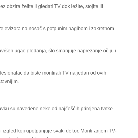
zira želite li gledati TV dok ležite, stojite ili
 televizora na nosač s potpunim nagibom i zakretnom
avršen ugao gledanja, što smanjuje naprezanje očiju i
rofesionalac da biste montirali TV na jedan od ovih
tavnijim.
stavku su navedene neke od najčešćih primjena tvrtke
izgled koji upotpunjuje svaki dekor. Montiranjem TV-