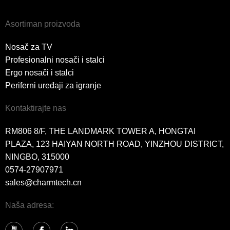
Asortiman proizvoda
Nosač za TV
Profesionalni nosači i stalci
Ergo nosači i stalci
Periferni uređaji za igranje
Kontaktirajte nas
RM806 8/F, THE LANDMARK TOWER A, HONGTAI
PLAZA, 123 HAIYAN NORTH ROAD, YINZHOU DISTRICT,
NINGBO, 315000
0574-27907971
sales@charmtech.cn
Naša adresa: