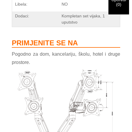
Libela:
NO
(
0
)
Dodaci:
Kompletan set vijaka, 1
Pošalji
Nazad
uputstvo
PRIMJENITE SE NA
Pogodno za dom, kancelariju, školu, hotel i druge
prostore.