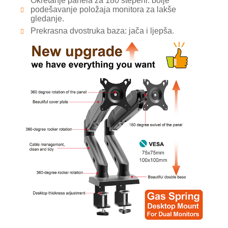
Okretanje panela za 180 stepeni: bolje
podešavanje položaja monitora za lakše
gledanje.
Prekrasna dvostruka baza: jača i ljepša.
×
PODNESITE ZAHTJEV