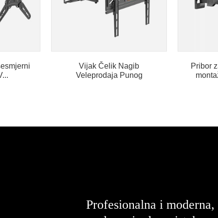
šesmjerni
Vijak Čelik Nagib
Pribor z
...
Veleprodaja Punog
montaž
Pokreta Okretni T...
Profesionalna i moderna