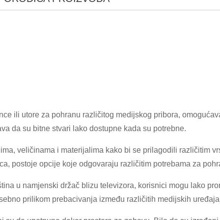
ce ili utore za pohranu različitog medijskog pribora, omoguća
va da su bitne stvari lako dostupne kada su potrebne.
×
PODNESITE ZAHTJEV
nima, veličinama i materijalima kako bi se prilagodili različiti
naca, postoje opcije koje odgovaraju različitim potrebama za poh
ina u namjenski držač blizu televizora, korisnici mogu lako pro
osebno prilikom prebacivanja između različitih medijskih uređaja 