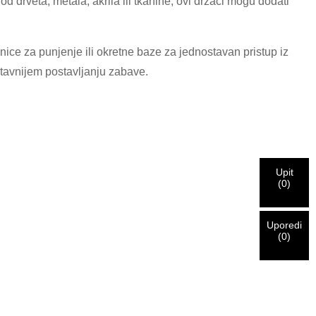
 drveta, metala, akrila ili tkanine, ovi držači mogu dodati
ice za punjenje ili okretne baze za jednostavan pristup iz
stavnijem postavljanju zabave.
Upit
(
0
)
Uporedi
(
0
)