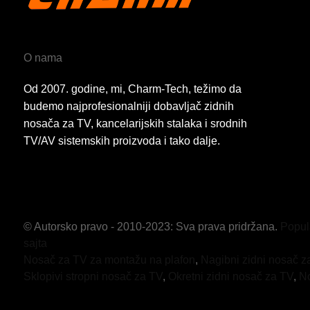
O nama
Od 2007. godine, mi, Charm-Tech, težimo da
budemo najprofesionalniji dobavljač zidnih
nosača za TV, kancelarijskih stalaka i srodnih
TV/AV sistemskih proizvoda i tako dalje.
© Autorsko pravo - 2010-2023: Sva prava pridržana.
Popul
sajta
Nosač za TV za montažu na plafon
,
Nagibni zidni nosač z
Sklopivi stropni nosač za TV
,
Okretni zidni nosač za TV
,
N