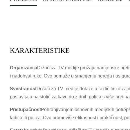
KARAKTERISTIKE
Organizacija
Držači za TV medije pružaju namjenske pretin
i nadohvat ruke. Ovo pomaže u smanjenju nereda i osigura
Svestranost
Držači za TV medije dolaze u različitim dizaj
postavljaju na stolić za kavu do zidnih polica s više preti
Pristupačnost
Pohranjivanjem osnovnih medijskih potrepšt
ladica ili polica. Ovo promoviše efikasnost i praktičnost, p