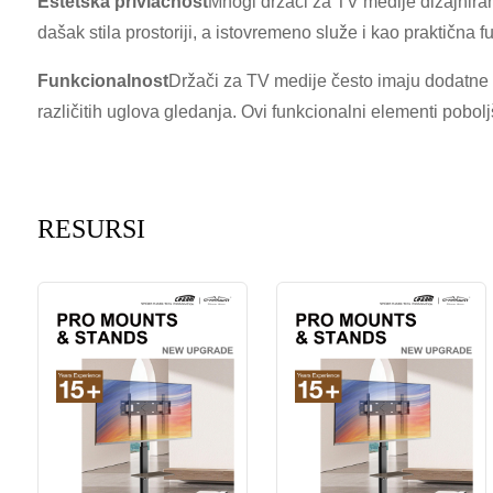
Estetska privlačnost
Mnogi držači za TV medije dizajnirani
dašak stila prostoriji, a istovremeno služe i kao praktična f
Funkcionalnost
Držači za TV medije često imaju dodatne f
različitih uglova gledanja. Ovi funkcionalni elementi pobo
RESURSI