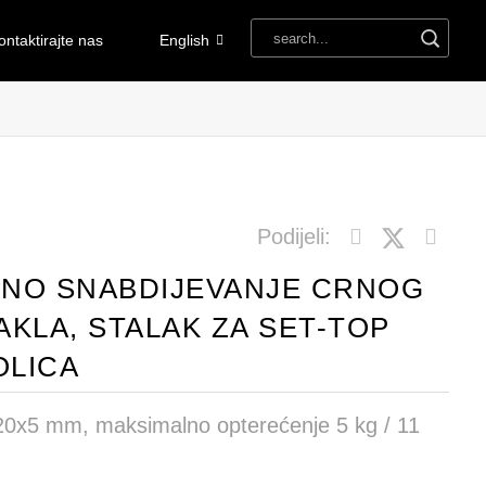
ontaktirajte nas
English
Podijeli:
NO SNABDIJEVANJE CRNOG
KLA, STALAK ZA SET-TOP
OLICA
220x5 mm, maksimalno opterećenje 5 kg / 11