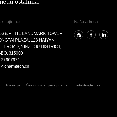
među ostalima.
ktirajte nas
Naša adresa:
06 8/F, THE LANDMARK TOWER
ONGTAI PLAZA, 123 HAIYAN
TH ROAD, YINZHOU DISTRICT,
BO, 315000
-27907971
s@charmtech.cn
a
Rješenje
Često postavljana pitanja
Kontaktirajte nas