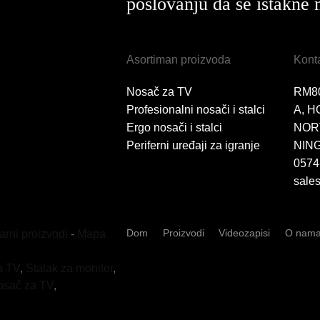
poslovanju da se istakne 
Asortiman proizvoda
Konta
Nosač za TV
RM8
Profesionalni nosači i stalci
A, H
Ergo nosači i stalci
NOR
Periferni uređaji za igranje
NING
0574
sale
Dom
Proizvodi
Videozapisi
O nam
arni proizvodi
-
Mapa
a TV
,
Stalak za monitor
,
osač za TV
,