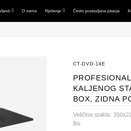
Vijesti
O nama
Rješenje
Često postavljana pitanja
K
CT-DVD-14E
PROFESIONAL
KALJENOG STA
BOX, ZIDNA P
Veličina stakla: 350x
lbs