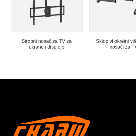
Stropni nosač za TV za
Sklopivi okretni vi
ekrane i displeje
nosači za TV