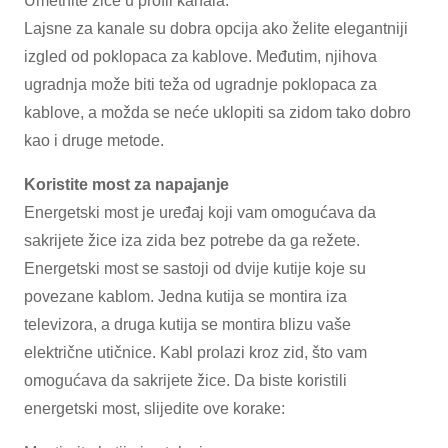
Umetnite žice u profil kanala.
Lajsne za kanale su dobra opcija ako želite elegantniji
izgled od poklopaca za kablove. Međutim, njihova
ugradnja može biti teža od ugradnje poklopaca za
kablove, a možda se neće uklopiti sa zidom tako dobro
kao i druge metode.
Koristite most za napajanje
Energetski most je uređaj koji vam omogućava da
sakrijete žice iza zida bez potrebe da ga režete.
Energetski most se sastoji od dvije kutije koje su
povezane kablom. Jedna kutija se montira iza
televizora, a druga kutija se montira blizu vaše
električne utičnice. Kabl prolazi kroz zid, što vam
omogućava da sakrijete žice. Da biste koristili
energetski most, slijedite ove korake: