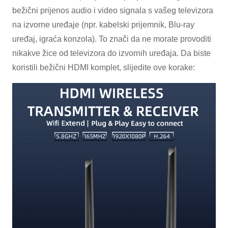
bežični prijenos audio i video signala s vašeg televizora
na izvorne uređaje (npr. kabelski prijemnik, Blu-ray
uređaj, igraća konzola). To znači da ne morate provoditi
nikakve žice od televizora do izvornih uređaja. Da biste
×
PODNESITE ZAHTJEV
koristili bežični HDMI komplet, slijedite ove korake:
×
IZABERITE SVOJ IDENTITET
×
×
POTVRDI SVOJ IDENTITET
Ja sam
Molimo Vas da unesete svoju trenutnu poslovnu email
CHARM-ov kupac