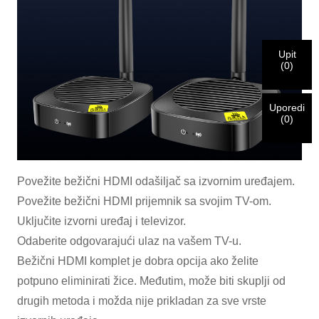
adresu ispod kako biste potvrdili da ste pravi CHARM-ov
klijent.
Primili smo vaš zahtjev i hoćemo
POTVRDI
vaše poslano
Upit
Ja sam
(
0
)
informacije za autentifikaciju i autorizaciju. Nakon što
Prije slanja, molimo
POTVRDI SVE
informacija
identifikacija je potvrđena, dobit ćete obavještenje putem e-
Novi posjetilac
Pošalji
Nazad
je
TAČNO.
Netačne informacije će dovesti do greške u slanju
pošte.
materijala.
Uporedi
(
0
)
Pošalji
Nazad
Povežite bežični HDMI odašiljač sa izvornim uređajem.
Povežite bežični HDMI prijemnik sa svojim TV-om.
Uključite izvorni uređaj i televizor.
Odaberite odgovarajući ulaz na vašem TV-u.
Bežični HDMI komplet je dobra opcija ako želite
potpuno eliminirati žice. Međutim, može biti skuplji od
drugih metoda i možda nije prikladan za sve vrste