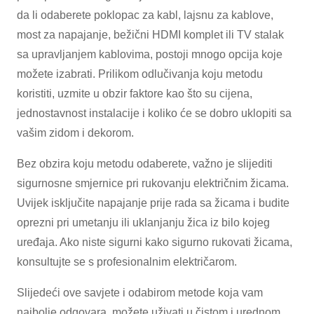
da li odaberete poklopac za kabl, lajsnu za kablove,
most za napajanje, bežični HDMI komplet ili TV stalak
sa upravljanjem kablovima, postoji mnogo opcija koje
možete izabrati. Prilikom odlučivanja koju metodu
koristiti, uzmite u obzir faktore kao što su cijena,
jednostavnost instalacije i koliko će se dobro uklopiti sa
vašim zidom i dekorom.
Bez obzira koju metodu odaberete, važno je slijediti
sigurnosne smjernice pri rukovanju električnim žicama.
Uvijek isključite napajanje prije rada sa žicama i budite
oprezni pri umetanju ili uklanjanju žica iz bilo kojeg
uređaja. Ako niste sigurni kako sigurno rukovati žicama,
konsultujte se s profesionalnim električarom.
Slijedeći ove savjete i odabirom metode koja vam
najbolje odgovara, možete uživati ​​u čistom i urednom