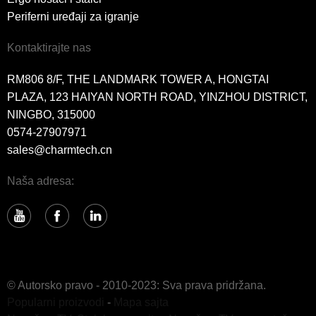
Periferni uređaji za igranje
Kontaktirajte nas
RM806 8/F, THE LANDMARK TOWER A, HONGTAI
PLAZA, 123 HAIYAN NORTH ROAD, YINZHOU DISTRICT,
NINGBO, 315000
0574-27907971
sales@charmtech.cn
Naša adresa:
© Autorsko pravo - 2010-2023: Sva prava pridržana.
Popularni proizvodi
-
Mapa sajta