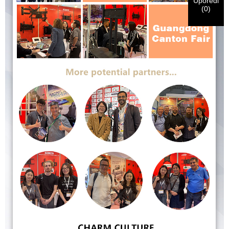
materijala.
Uporedi
(
0
)
Pošalji
Nazad