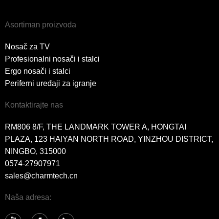
Asortiman proizvoda
Nosač za TV
Profesionalni nosači i stalci
Ergo nosači i stalci
Periferni uređaji za igranje
Kontaktirajte nas
RM806 8/F, THE LANDMARK TOWER A, HONGTAI
PLAZA, 123 HAIYAN NORTH ROAD, YINZHOU DISTRICT,
NINGBO, 315000
0574-27907971
sales@charmtech.cn
Naša adresa: